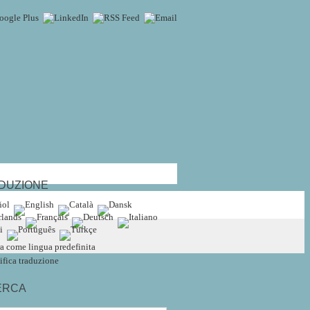
DUZIONE
a come lingua predefinita
fica traduzione
ERCA