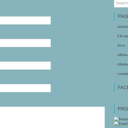
PAG
inizia
Chi si
dove
offerta
riferim
contat
FAC
PROF