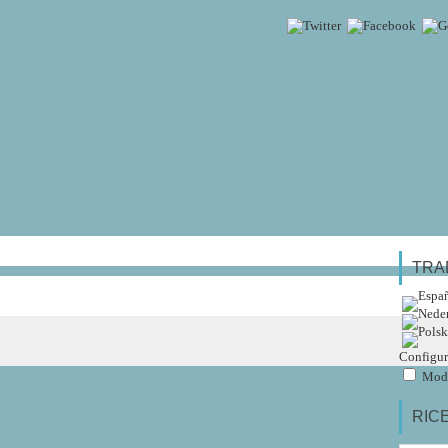
TRA
Configur
Modi
RIC