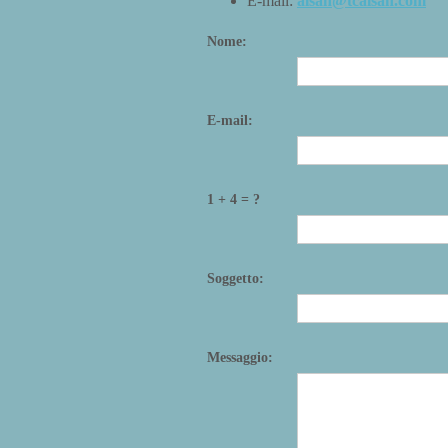
E-mail:
alsan@tcalsan.com
Nome:
E-mail:
1 + 4 = ?
Soggetto:
Messaggio: