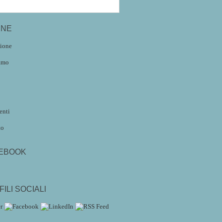
INE
zione
amo
enti
to
EBOOK
ILI SOCIALI